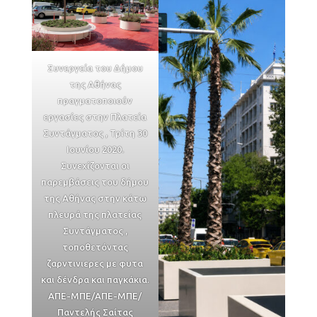
Συνεργεία του Δήμου
της Αθήνας
πραγματοποιούν
εργασίες στην Πλατεία
Συντάγματος , Τρίτη 30
Ιουνίου 2020.
Συνεχίζονται οι
παρεμβάσεις του δήμου
της Αθήνας στην κάτω
πλευρά της πλατείας
Συντάγματος ,
τοποθετόντας
ζαρντινιερες με φυτα
και δένδρα και παγκάκια.
ΑΠΕ-ΜΠΕ/ΑΠΕ-ΜΠΕ/
Παντελής Σαίτας